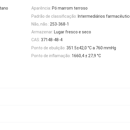
etano
Aparência:
Pó marrom terroso
Padrão de classificação:
Intermediários farmacêuti
Não, não.:
253-368-1
Armazenar:
Lugar fresco e seco
CAS:
37148-48-4
Ponto de ebulição:
351.5±42,0 °C a 760 mmHg
Ponto de inflamação:
1660,4 ± 27,9 °C