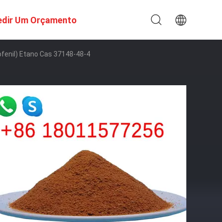
edir Um Orçamento
fenil) Etano Cas 37148-48-4