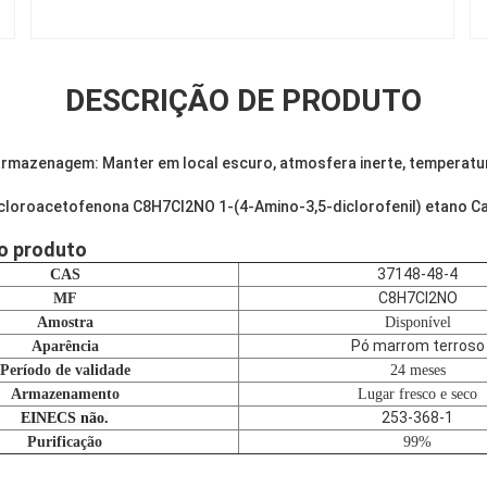
DESCRIÇÃO DE PRODUTO
rmazenagem: Manter em local escuro, atmosfera inerte, temperatu
cloroacetofenona C8H7Cl2NO 1-(4-Amino-3,5-diclorofenil) etano C
o produto
37148-48-4
CAS
C8H7Cl2NO
MF
Amostra
Disponível
Pó marrom terroso
Aparência
Período de validade
24 meses
Armazenamento
Lugar fresco e seco
253-368-1
EINECS não.
Purificação
99%