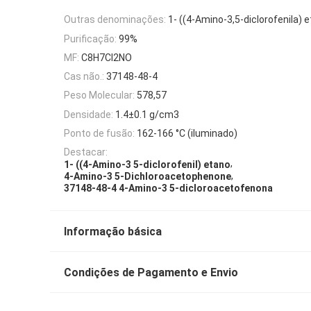
Outras denominações:
1- ((4-Amino-3,5-diclorofenila) 
Purificação:
99%
MF:
C8H7Cl2NO
Cas não.:
37148-48-4
Peso Molecular:
578,57
Densidade:
1.4±0.1 g/cm3
Ponto de fusão:
162-166 °C (iluminado)
Destacar:
,
1- ((4-Amino-3 5-diclorofenil) etano
,
4-Amino-3 5-Dichloroacetophenone
37148-48-4 4-Amino-3 5-dicloroacetofenona
Informação básica
Condições de Pagamento e Envio