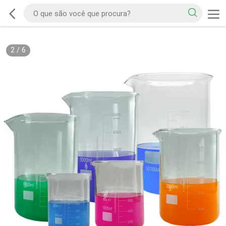
2
/
6