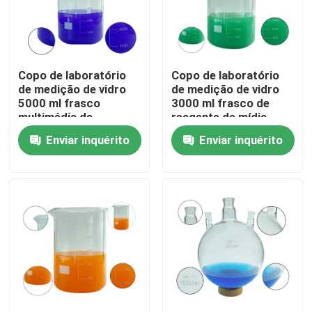
Sobre nós
Copo de laboratório
Copo de laboratório
Visita à fábrica
de medição de vidro
de medição de vidro
5000 ml frasco
3000 ml frasco de
multimédia de
reagente de mídia
Controle de qualidade
reagente
personalizável
Enviar inquérito
Enviar inquérito
personalizável
Solicite um orçamento
Matérias-primas químicas diárias
Matéria prima inorgánica dos produtos químicos
intermediários químicos finos