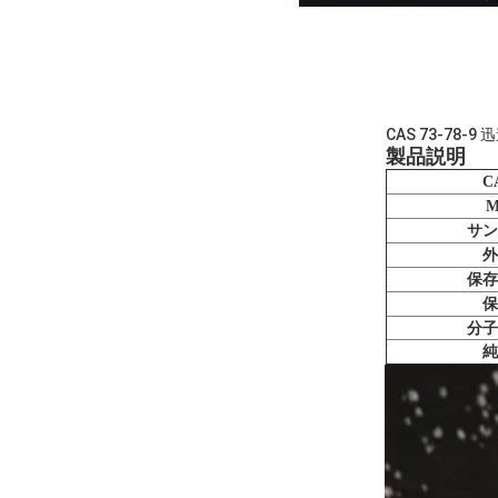
CAS 73-7
製品説明
C
M
サン
外
保存
保
分子
純