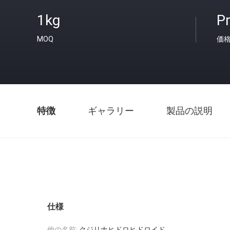
1kg
Pr
MOQ
価
特徴
ギャラリー
製品の説明
仕様
他の名前:
クジリナヒドロヒドロイド