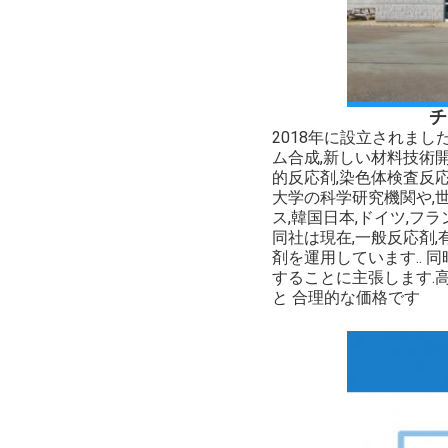
チ
2018年に設立されまし
ム合成,新しい材料技術
的反応剤,染色体検査反
大学の科学研究機関や,
ス,韓国日本,ドイツ,フ
同社は現在,一般反応剤,
剤を運用しています.. 
することに主張します.
と 合理的な価格です