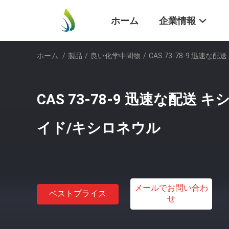
ホーム
企業情報
ホーム
/
製品
/
良い化学中間物
/
CAS 73-78-9 迅速
CAS 73-78-9 迅速な配送
イド/キシロネウル
メールでお問い合わ
ベストプライス
せ