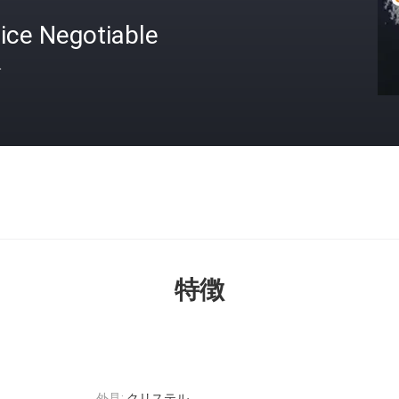
ice Negotiable
格
特徴
外見:
クリステル