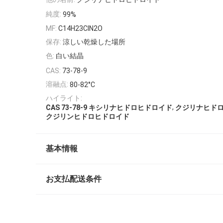
純度:
99%
MF:
C14H23ClN2O
保存:
涼しい乾燥した場所
色:
白い結晶
CAS:
73-78-9
溶融点:
80-82°C
ハイライト:
,
CAS 73-78-9 キシリナヒドロヒドロイド
クジリナヒドロ
クジリンヒドロヒドロイド
基本情報
お支払配送条件