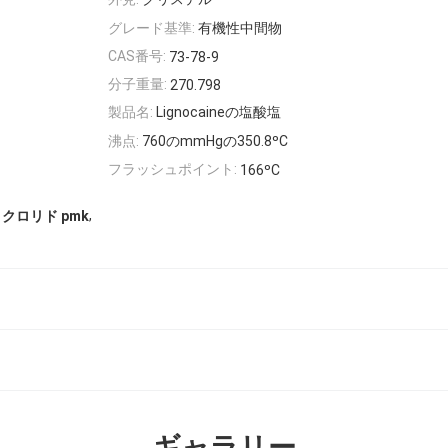
グレード基準:
有機性中間物
CAS番号:
73-78-9
分子重量:
270.798
製品名:
Lignocaineの塩酸塩
沸点:
760のmmHgの350.8ºC
フラッシュポイント:
166ºC
,
クロリド pmk
ギャラリー