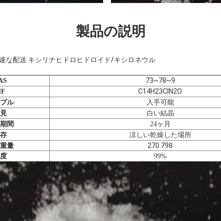
製品の説明
8-9 迅速な配送 キシリナヒドロヒドロイド/キシロネウル
73~78~9
AS
C14H23ClN2O
F
プル
入手可能
白い結晶
見
期間
24ヶ月
存
涼しい乾燥した場所
重量
270.798
度
99%