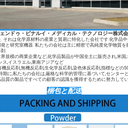
ェンドゥ・ビナルイ・メディカル・テクノロジー株式
た. それは化学原材料の産業と貿易に特化した会社です.
化学品
中
開発と研究室機器. 私たちの会社は主に精密で高純度化学物質を
応剤
世界規模の商業企業など,
化学品
製品が中国全土に販売され,米国,
ランス,イスラエル,東南アジアなど
有機反応剤,無機反応剤,生化学反応剤,染色体反応剤,指標などの5
同時期に,私たちの会社は,厳格な科学的管理に基づいて,センタ
高品質の製品ですべての顧客の認識を獲得するために努力して
梱包と配送