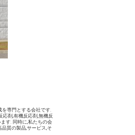
合成を専門とする会社です.
応剤,有機反応剤,無機反
ます. 同時に,私たちの会
品質の製品,サービス,そ