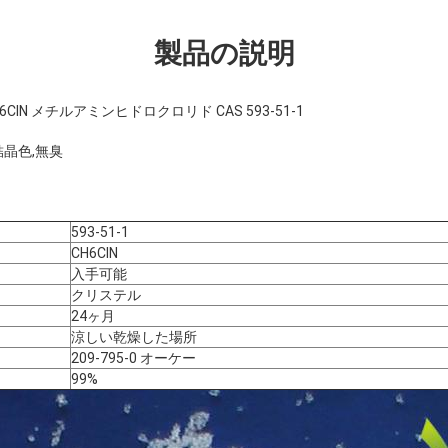
製品の説明
lN メチルアミンヒドロクロリド CAS 593-51-1
結晶色,無臭
593-51-1
CH6ClN
入手可能
クリステル
24ヶ月
涼しい乾燥した場所
209-795-0 オーケー
99%