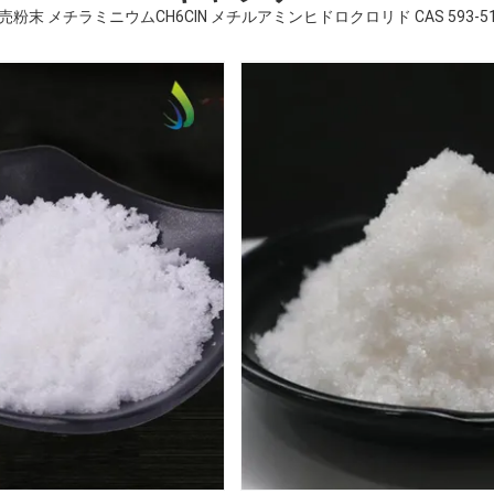
売粉末 メチラミニウムCH6ClN メチルアミンヒドロクロリド CAS 593-51