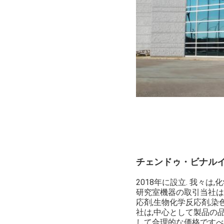
チェンドゥ・ビナル
2018年に設立. 我々
研究室機器の取引当社は
応剤,生物化学反応剤,染
社は,中心として製品の
して合理的な価格ですべ