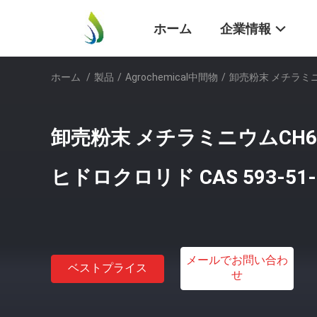
ホーム
企業情報
ホーム
/
製品
/
Agrochemical中間物
/
卸売粉末 メチラミニウ
卸売粉末 メチラミニウムCH6
ヒドロクロリド CAS 593-51-
メールでお問い合わ
ベストプライス
せ