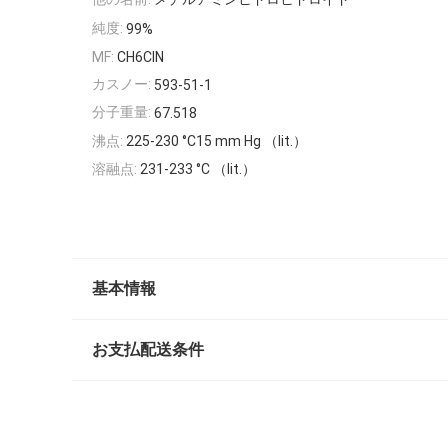
純度:
99%
MF:
CH6ClN
カスノー:
593-51-1
分子重量:
67.518
沸点:
225-230 °C15 mm Hg （lit.）
溶融点:
231-233 °C （lit.）
基本情報
お支払配送条件