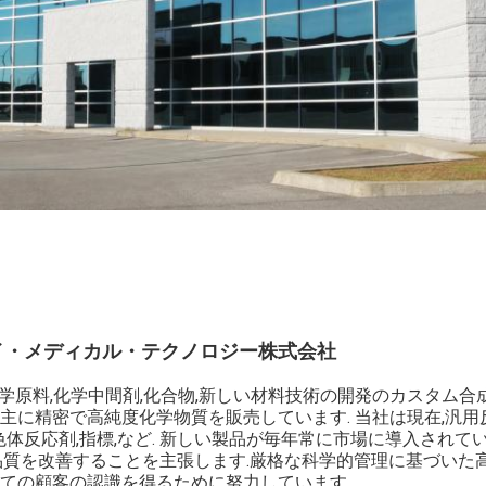
イ・メディカル・テクノロジー株式会社
は,化学原料,化学中間剤,化合物,新しい材料技術の開発のカスタム
主に精密で高純度化学物質を販売しています. 当社は現在,汎用反
色体反応剤,指標,など. 新しい製品が毎年常に市場に導入されてい
品質を改善することを主張します.厳格な科学的管理に基づいた高
ての顧客の認識を得るために努力しています.