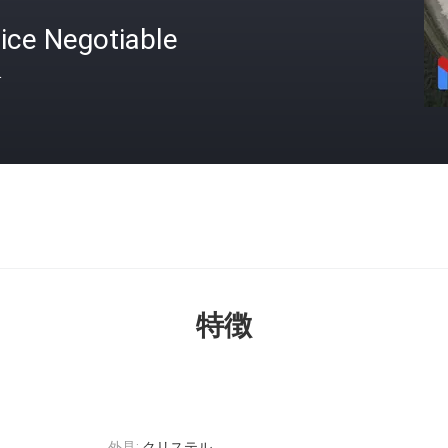
ice Negotiable
格
特徴
外見:
クリステル