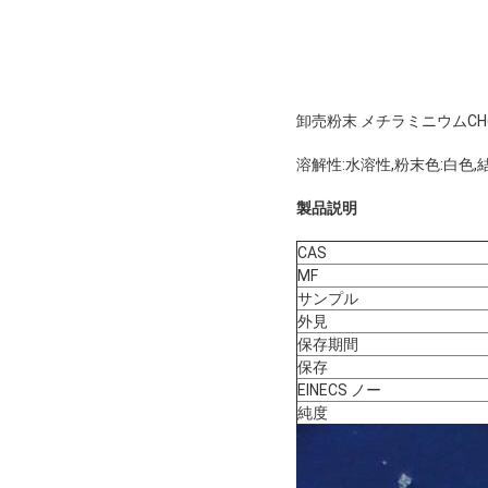
卸売粉末 メチラミニウムCH6C
溶解性:水溶性,粉末色:白色,
製品説明
CAS
MF
サンプル
外見
保存期間
保存
EINECS ノー
純度