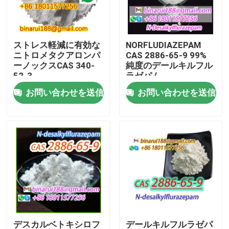
わたしたち に つい て
ストレス軽減に有効な
NORFLUDIAZEPAM
ニトロメタクアロンパ
CAS 2886-65-9 99%
工場 ツアー
ーノックスCAS 340-
純度のデールキルフル
52-3
ラゼパム
お問い合わせを送信
お問い合わせを送信
品質管理
引金 を 求め て ください
日常化学原材料
無機化学薬品の原料
良い化学中間物
デスカルベトキシロフ
デールキルフルラゼパ