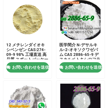
12 メチレンダイオキ
医学間介 N-デサルキ
シベンゼン CAS:274-
ル-2-オキソクワゼパ
09-9 98% 工場直送 高
ム CAS 2886-65-9 デ
品質 スポットパッケー
スカルベトキシロフラ
ジ
ゼパート 固体形での整
お問い合わせを送信
お問い合わせを送信
然とした固体
家へ
製品
ビデオ