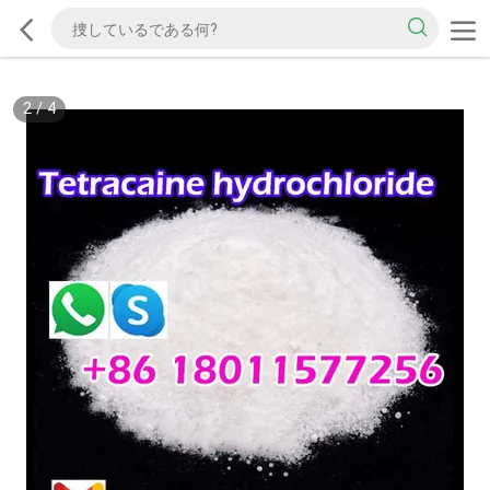
2
/
4