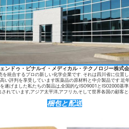
ェンドゥ・ビナルイ・メディカル・テクノロジー株式
販売を統合するプロの新しい化学企業です. それは四川省に位置し
高い評判を享受しています医薬品の原材料と中介製品です.近年
遂げました私たちの製品は,全国的なISO9001とISO2000基
輸出されています,アジア太平洋,アフリカ,そして世界各国の顧客
梱包と配送