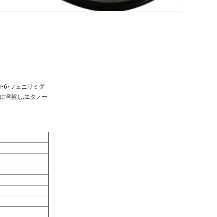
ロ-6-フェニリミダ
易に溶解し,エタノー