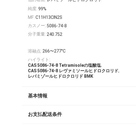
純度:
99%
MF:
C11H13ClN2S
カスノー:
5086-74-8
分子重量:
240.752
溶融点:
266〜277°C
ハイライト:
,
CAS 5086-74-8 Tetramisoleの塩酸塩
,
CAS 5086-74-8 レヴァミソールヒドロクロリド
レバミゾールヒドロクロリド BMK
基本情報
お支払配送条件