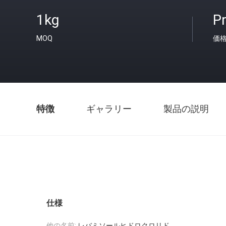
1kg
Pr
MOQ
価
特徴
ギャラリー
製品の説明
仕様
他の名前:
レバミソールヒドロクロリド