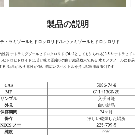
製品の説明
-74-8 テトラミゾールヒドロクロリド/レヴァミゾールヒドロクロリド
性質:テトラミダゾールヒドロクロリド (DL-2としても知られる)3,5,6-テトラヒド
チアゾールヒドロヒドロイドは,苦い味と凝縮味の白い結晶粉末である.水とメタノールに容
る.,効果があり 毒性が低い 幅広いスペクトルを持つ獣医用殺虫剤です
5086-74-8
CAS
C11H13ClN2S
MF
サンプル
入手可能
白い結晶
外見
保存期間
24ヶ月
保存
涼しい乾燥した場所
225-799-5
INECS ノー
純度
99%