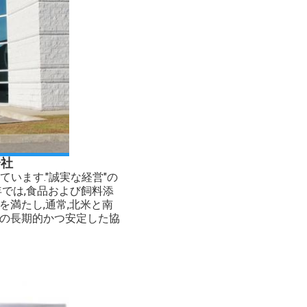
会社
ています."誠実な経営"の
では,食品および飼料添
準を満たし,通常,北米と南
との長期的かつ安定した協