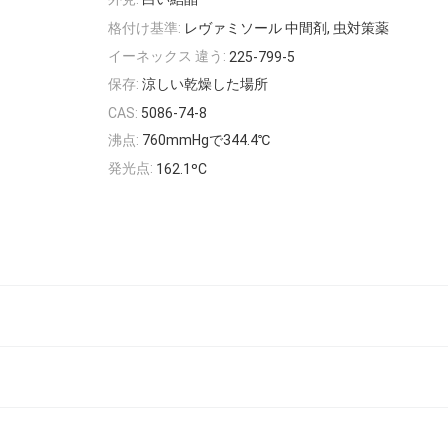
格付け基準:
レヴァミソール 中間剤, 虫対策薬
イーネックス 違う:
225-799-5
保存:
涼しい乾燥した場所
CAS:
5086-74-8
沸点:
760mmHgで344.4℃
発光点:
162.1ºC