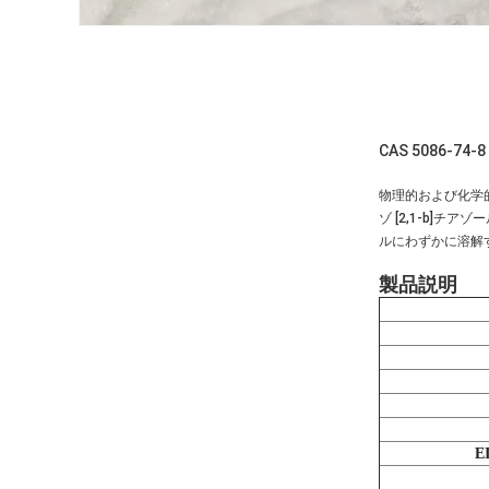
CAS 5086
物理的および化学的
ゾ [2,1-b]
ルにわずかに溶解す
製品説明
E