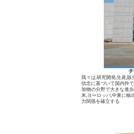
チ
我々は,研究開発,生産,
信念に基づいて国内外で
加物の分野で大きな進歩を
米,ヨーロッパ,中東に
力関係を確立する.