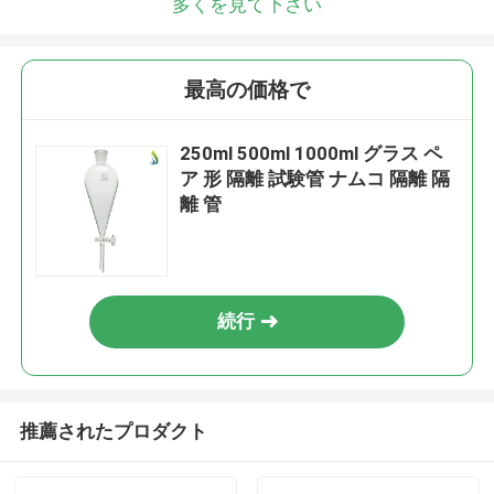
多くを見て下さい
最高の価格で
250ml 500ml 1000ml グラス ペ
ア 形 隔離 試験管 ナムコ 隔離 隔
離 管
続行
推薦されたプロダクト