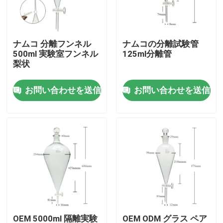
わたしたち に つい て
ナムコ 分離フンネル
ナムコの分離試験管
500ml 実験室フンネル
125ml分離管
工場 ツアー
梨状
お問い合わせを送信
お問い合わせを送信
品質管理
引金 を 求め て ください
日常化学原材料
無機化学薬品の原料
良い化学中間物
OEM 5000ml 隔離実験
OEM ODM グラス ペア