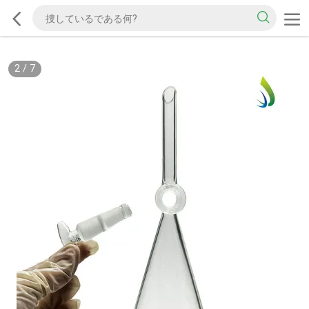
2
/
7