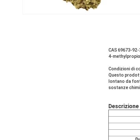
CAS 69673-92-3
4-methylpropi
Condizioni di 
Questo prodotto
lontano da font
sostanze chimi
Descrizione
Du