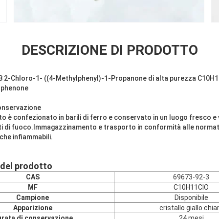
DESCRIZIONE DI PRODOTTO
 2-Chloro-1- ((4-Methylphenyl)-1-Propanone di alta purezza C10H1
ophenone
conservazione
 è confezionato in barili di ferro e conservato in un luogo fresco e 
i di fuoco.Immagazzinamento e trasporto in conformità alle normativ
che infiammabili.
 del prodotto
CAS
69673-92-3
MF
C10H11ClO
Campione
Disponibile
Apparizione
cristallo giallo chia
rata di conservazione
24 mesi