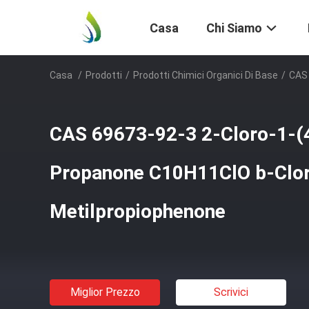
Casa
Chi Siamo
Casa
/
Prodotti
/
Prodotti Chimici Organici Di Base
/
CAS 
CAS 69673-92-3 2-Cloro-1-(4
Propanone C10H11ClO b-Clo
Metilpropiophenone
Miglior Prezzo
Scrivici