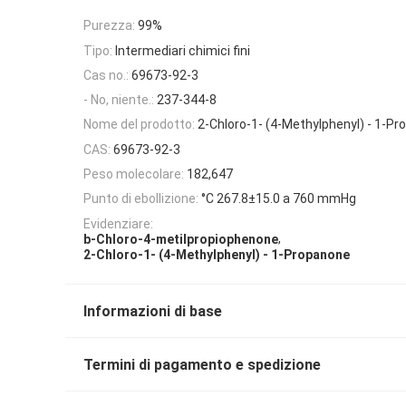
Purezza:
99%
Tipo:
Intermediari chimici fini
Cas no.:
69673-92-3
- No, niente.:
237-344-8
Nome del prodotto:
2-Chloro-1- (4-Methylphenyl) - 1-P
CAS:
69673-92-3
Peso molecolare:
182,647
Punto di ebollizione:
°C 267.8±15.0 a 760 mmHg
Evidenziare:
,
b-Chloro-4-metilpropiophenone
2-Chloro-1- (4-Methylphenyl) - 1-Propanone
Informazioni di base
Termini di pagamento e spedizione