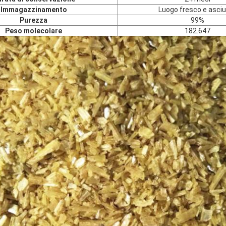
Immagazzinamento
Luogo fresco e asciu
Purezza
99%
Peso molecolare
182.647