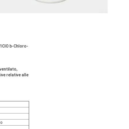
1ClO b-Chloro-
ventilato,
e relative alle
ro