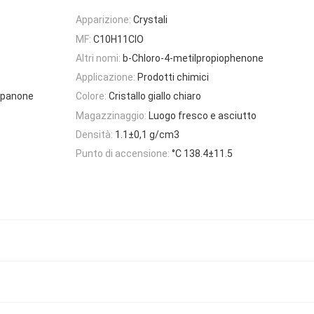
Apparizione:
Crystali
MF:
C10H11ClO
Altri nomi:
b-Chloro-4-metilpropiophenone
Applicazione:
Prodotti chimici
ropanone
Colore:
Cristallo giallo chiaro
Magazzinaggio:
Luogo fresco e asciutto
Densità:
1.1±0,1 g/cm3
Punto di accensione:
°C 138.4±11.5