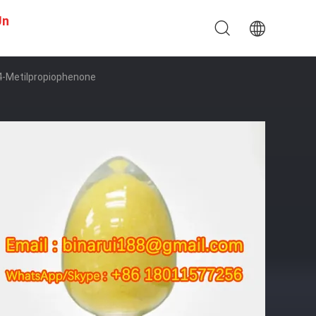
Un
4-Metilpropiophenone