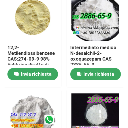
12,2-
Intermediato medico
Metilendiossibenzene
N-desalchil-2-
CAS:274-09-9 98%
oxoquazepam CAS
Fabbrica diretta di
2886-65-9
alta qualità
Descarbetotoxiloflazepat
Invia richiesta
Invia richiesta
Imballaggio a posto su
Un solido pulito in
richiesta
forma solida
Casa.
Prodotti
Video