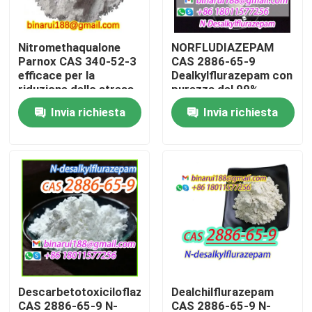
Su di noi
Nitromethaqualone
NORFLUDIAZEPAM
Parnox CAS 340-52-3
CAS 2886-65-9
efficace per la
Dealkylflurazepam con
Visita alla fabbrica
riduzione dello stress
purezza del 99%
Invia richiesta
Invia richiesta
Controllo della qualità
Chiedi un preventivo
Materie prime chimiche quotidiane
Materia prima dei prodotti chimici inorganici
Descarbetotoxiciloflazepato
Dealchilflurazepam
mediatori chimici fini
CAS 2886-65-9 N-
CAS 2886-65-9 N-