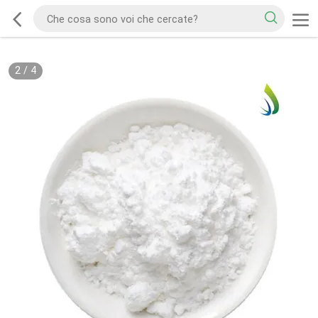
2
/
4