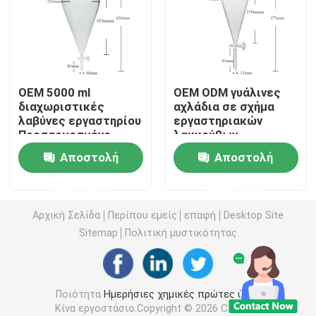
Αγροχημικοί μεσάζοντες
Βασικά οργανικά χημικά
OEM 5000 ml
OEM ODM γυάλινες
διαχωριστικές
αχλάδια σε σχήμα
λαβύνες εργαστηρίου
εργαστηριακών
Φαρμακευτικές πρώτες ύλες
Προσαρμοσμένο
λακκούβων
λογότυπο
διαχωριστική
Αποστολή
Αποστολή
λακκούβα 500ml
Χημικά πρόσθετα τροφίμων
ερώτησης
ερώτησης
Πρόσθετες ουσίες ζωοτροφών
Αρχική Σελίδα
Περίπου εμείς
επαφή
Desktop Site
Sitemap
Πολιτική μυστικότητας
Καλλυντικά πρόσθετα
Ποιότητα
Ημερήσιες χημικές πρώτες ύλες
Γυάλινα εργαστηριακά μπουκάλια
Κίνα εργοστάσιο.Copyright © 2026 Chengdu