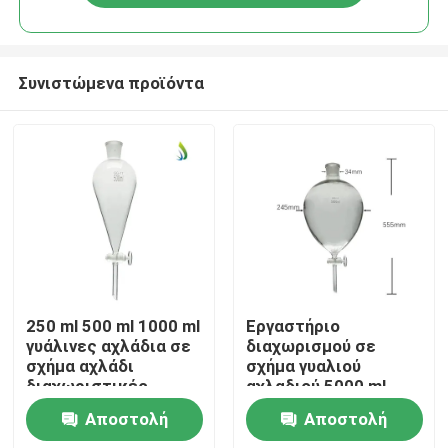
Συνιστώμενα προϊόντα
Σπίτι
250 ml 500 ml 1000 ml
Εργαστήριο
γυάλινες αχλάδια σε
διαχωρισμού σε
σχήμα αχλάδι
σχήμα γυαλιού
Προϊόντα
διαχωριστικές
αχλαδιού 5000 ml
λαβύνες εργαστηρίου
Φύλιες Namco
Αποστολή
Αποστολή
Namco διαχωριστική
Φύλιες διαχωρισμού
Βίντεο
λαβύνη