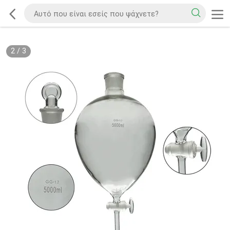
2
/
3