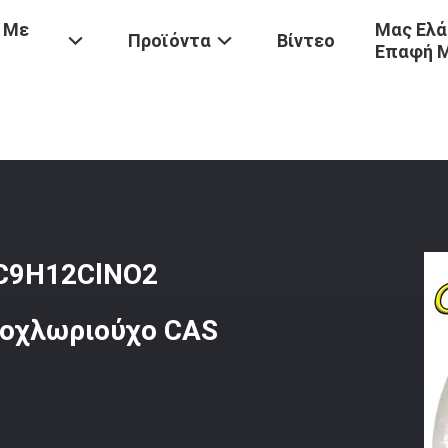
 Με
Μας Ελά
Προϊόντα
Βίντεο
Επαφή 
ς
/
Βενζοκαΐνη Υδροχλωριούχο C9H12ClNO2 Αιθυλο-4-Αμινοβενζοϊκ
 C9H12ClNO2
ροχλωριούχο CAS