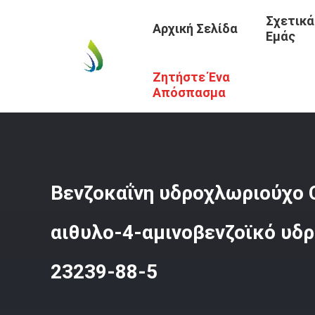
Σχετικά
Αρχική Σελίδα
Εμάς
Ζητήστε Ένα
Αρχική Σελίδα
/
Προϊόντα
/
Φαρμακευτικές Πρώτες Ύλε
Απόσπασμα
Βενζοκαΐνη υδροχλωριούχο
αιθυλο-4-αμινοβενζοϊκό υδ
23239-88-5