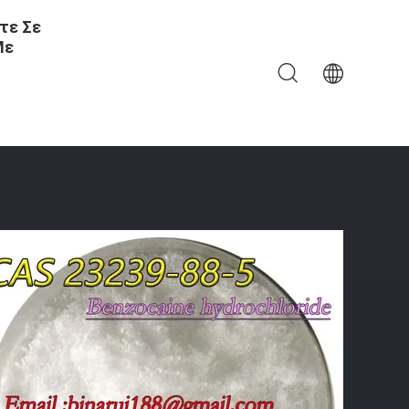
τε Σε
Με
ό Υδροχλωριούχο CAS 23239-88-5