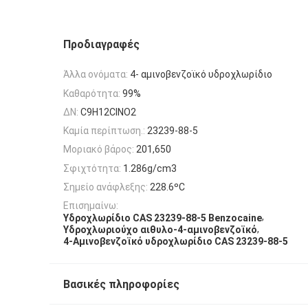
Προδιαγραφές
Άλλα ονόματα:
4- αμινοβενζοϊκό υδροχλωρίδιο
Καθαρότητα:
99%
ΔΝ:
C9H12ClNO2
Καμία περίπτωση.:
23239-88-5
Μοριακό βάρος:
201,650
Σφιχτότητα:
1.286g/cm3
Σημείο ανάφλεξης:
228.6ºC
Επισημαίνω:
,
Υδροχλωρίδιο CAS 23239-88-5 Benzocaine
,
Υδροχλωριούχο αιθυλο-4-αμινοβενζοϊκό
4-Αμινοβενζοϊκό υδροχλωρίδιο CAS 23239-88-5
Βασικές πληροφορίες