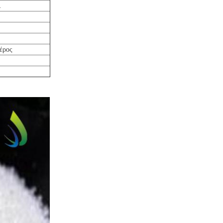
2
έρος