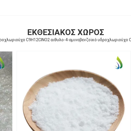
ΕΚΘΕΣΙΑΚΌΣ ΧΏΡΟΣ
ροχλωριούχο C9H12ClNO2 αιθυλο-4-αμινοβενζοϊκό υδροχλωριούχο 