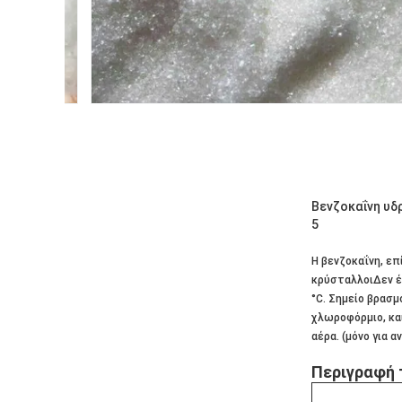
Βενζοκαΐνη υδ
5
Η βενζοκαΐνη, ε
κρύσταλλοιΔεν έχ
°C. Σημείο βρασμ
χλωροφόρμιο, και
αέρα. (μόνο για α
Περιγραφή 