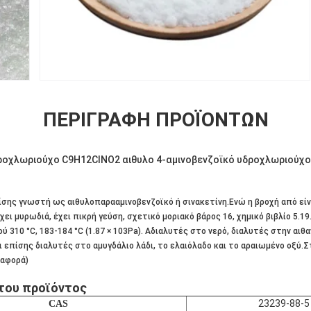
ΠΕΡΙΓΡΑΦΉ ΠΡΟΪΌΝΤΩΝ
ροχλωριούχο C9H12ClNO2 αιθυλο 4-αμινοβενζοϊκό υδροχλωριούχο
πίσης γνωστή ως αιθυλοπαρααμινοβενζοϊκό ή σινακετίνη.Ενώ η βροχή από εί
ει μυρωδιά, έχει πικρή γεύση, σχετικό μοριακό βάρος 16, χημικό βιβλίο 5.19
ού 310 °C, 183-184 °C (1.87 × 103Pa). Αδιαλυτές στο νερό, διαλυτές στην αιθα
 επίσης διαλυτές στο αμυγδάλιο λάδι, το ελαιόλαδο και το αραιωμένο οξύ.
ναφορά)
του προϊόντος
23239-88-5
CAS