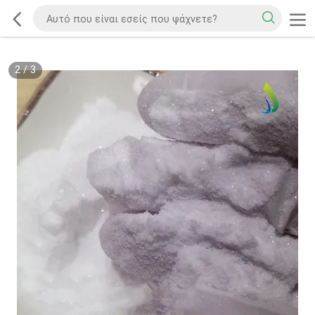
2
/
3