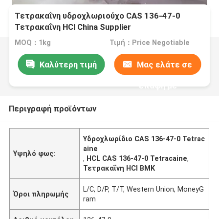
Τετρακαΐνη υδροχλωριούχο CAS 136-47-0
Τετρακαΐνη HCl China Supplier
MOQ：1kg
Τιμή：Price Negotiable
Καλύτερη τιμή
Μας ελάτε σε
επαφή με
Περιγραφή προϊόντων
Υδροχλωρίδιο CAS 136-47-0 Tetrac
aine
Υψηλό φως:
,
HCL CAS 136-47-0 Tetracaine
,
Τετρακαΐνη HCl BMK
L/C, D/P, T/T, Western Union, MoneyG
Όροι πληρωμής
ram