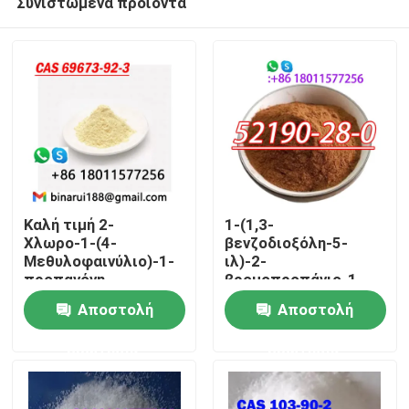
Συνιστώμενα προϊόντα
Καλή τιμή 2-
1-(1,3-
Χλωρο-1-(4-
βενζοδιοξόλη-5-
Μεθυλοφαινύλιο)-1-
ιλ)-2-
προπανόνη
βρομοπροπάνιο-1-
Σπίτι
C10H11ClO β-
ένα/1-(βενζο[d]
Αποστολή
Αποστολή
Χλωρο-4-
[1,3]διοξόλη-5-ιλ)-2-
μεθυλοπροπιοφαινόνη
βρομοπροπάνιο-1-
Προϊόντα
ερώτησης
ερώτησης
Cas 69673-92-3
ένα CAS 52190-28-0
Βίντεο