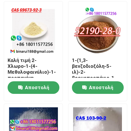
Καλή τιμή 2-
1-(1,3-
Χλωρο-1-(4-
βενζοδιοξόλη-5-
Μεθυλοφαινύλιο)-1-
ιλ)-2-
προπανόνη
βρομοπροπάνιο-1-
C10H11ClO β-
ένα/1-(βενζο[d]
Αποστολή
Αποστολή
Χλωρο-4-
[1,3]διοξόλη-5-ιλ)-2-
Σπίτι
μεθυλοπροπιοφαινόνη
βρομοπροπάνιο-1-
ερώτησης
ερώτησης
Cas 69673-92-3
ένα CAS 52190-28-0
Προϊόντα
Βίντεο