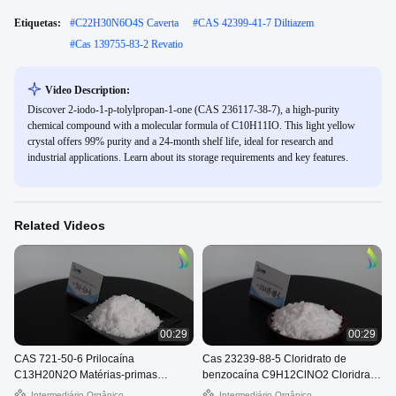
Etiquetas:
#
C22H30N6O4S Caverta
#
CAS 42399-41-7 Diltiazem
#
Cas 139755-83-2 Revatio
Video Description:
Discover 2-iodo-1-p-tolylpropan-1-one (CAS 236117-38-7), a high-purity
chemical compound with a molecular formula of C10H11IO. This light yellow
crystal offers 99% purity and a 24-month shelf life, ideal for research and
industrial applications. Learn about its storage requirements and key features.
Related Videos
00:29
00:29
CAS 721-50-6 Prilocaína
Cas 23239-88-5 Cloridrato de
C13H20N2O Matérias-primas
benzocaína C9H12ClNO2 Cloridrato
farmacêuticas Citanest em pó branco
de etilo 4-aminobenzoato
Intermediário Orgânico
Intermediário Orgânico