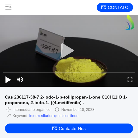
CONTATO
Cas 236117-38-7 2-iodo-1-p-tolilpropan-1-one C10H11IO 1-
propanona, 2-iodo-1- ((4-metilfenilo) -
intermediário orgânico
November 10, 2023
Keyword:
intermediários químicos finos
Contacte-Nos