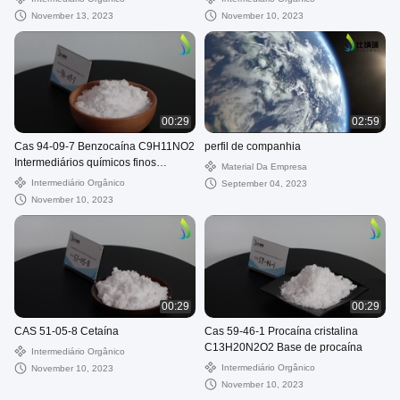
November 13, 2023
November 10, 2023
00:29
02:59
Cas 94-09-7 Benzocaína C9H11NO2
perfil de companhia
Intermediários químicos finos
Material Da Empresa
Americanina
Intermediário Orgânico
September 04, 2023
November 10, 2023
00:29
00:29
CAS 51-05-8 Cetaína
Cas 59-46-1 Procaína cristalina
C13H20N2O2 Base de procaína
Intermediário Orgânico
Intermediário Orgânico
November 10, 2023
November 10, 2023