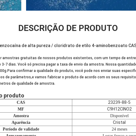
DESCRIÇÃO DE PRODUTO
benzocaína de alta pureza / cloridrato de etilo 4-aminobenzoato CA
 amostras gratuitas de nossos produtos existentes, com um tempo de entre
3-7 dias. Você só precisa pagar a taxa de envio da amostra. Nossa quantidad
00g.Para confirmar a qualidade do produto, você pode nos enviar suas especif
itos de parâmetros,e vamos fabricar o produto de acordo com os seus requisit
metros de qualidade de amostra.
o produto
23239-88-5
CAS
C9H12ClNO2
MF
Amostra
Disponível
Cristal
Aparência
Período de validade
24 meses
Armazenamento
Lugar fresco e seco