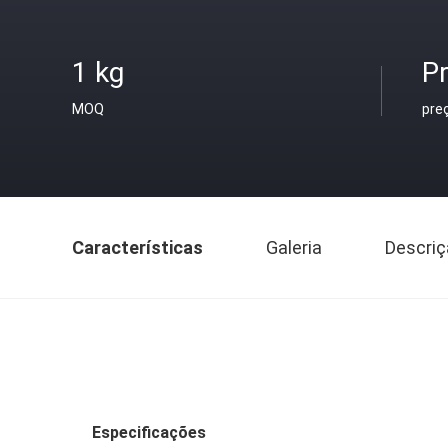
1 kg
Pr
MOQ
pre
Características
Galeria
Descriç
Especificações