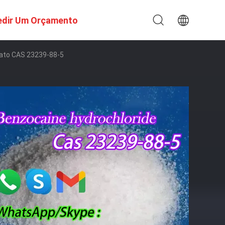
edir Um Orçamento
zoato CAS 23239-88-5