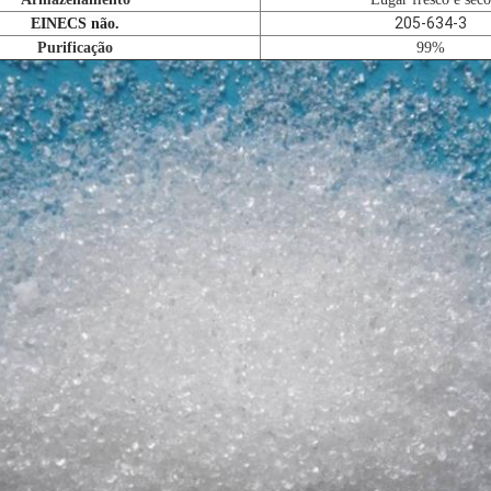
205-634-3
EINECS não.
Purificação
99%