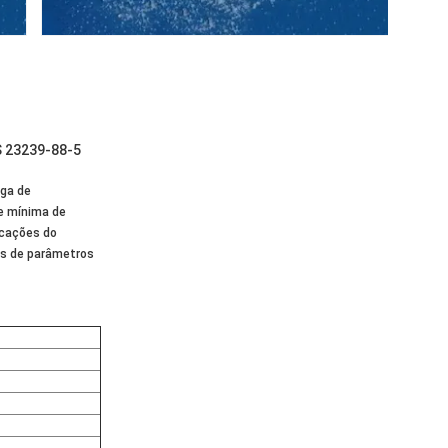
S 23239-88-5
ga de
e mínima de
icações do
os de parâmetros