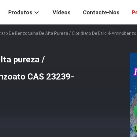
Produtos
Vídeos
Contacte-Nos
P
drato De Benzocaína De Alta Pureza / Cloridrato De Etilo 4-Aminoben
lta pureza /
benzoato CAS 23239-