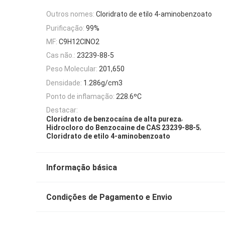
Outros nomes:
Cloridrato de etilo 4-aminobenzoato
Purificação:
99%
MF:
C9H12ClNO2
Cas não.:
23239-88-5
Peso Molecular:
201,650
Densidade:
1.286g/cm3
Ponto de inflamação:
228.6ºC
Destacar:
,
Cloridrato de benzocaína de alta pureza
,
Hidrocloro do Benzocaine de CAS 23239-88-5
Cloridrato de etilo 4-aminobenzoato
Informação básica
Condições de Pagamento e Envio