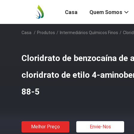
Casa
Quem Somos
Casa
/
Produtos
/
Intermediários Químicos Finos
/
Clori
Cloridrato de benzocaína de a
cloridrato de etilo 4-amino
88-5
Melhor Preço
Envie-Nos