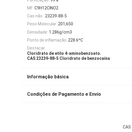
MF:
C9H12ClNO2
Cas não.:
23239-88-5
Peso Molecular:
201,650
Densidade:
1.286g/cm3
Ponto de inflamação:
228.6ºC
Destacar:
,
Cloridrato de etilo 4-aminobenzoato
CAS 23239-88-5 Cloridrato de benzocaína
Informação básica
Condições de Pagamento e Envio
CAS 