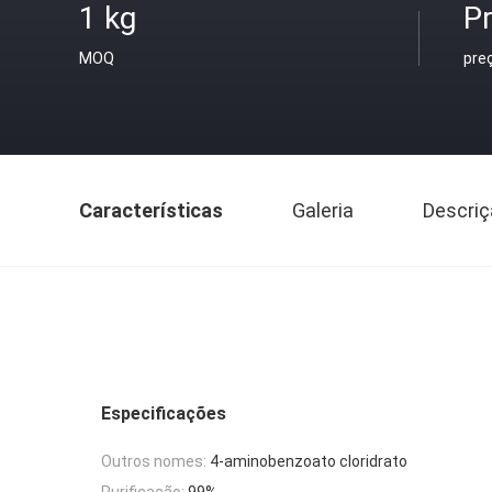
1 kg
Pr
MOQ
pre
Características
Galeria
Descriç
Especificações
Outros nomes:
4-aminobenzoato cloridrato
Purificação:
99%