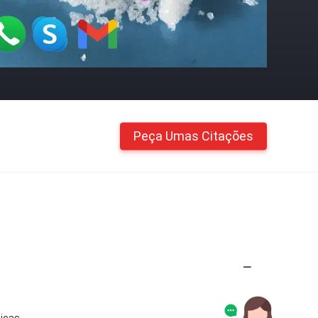
Peça Umas Citações
icas