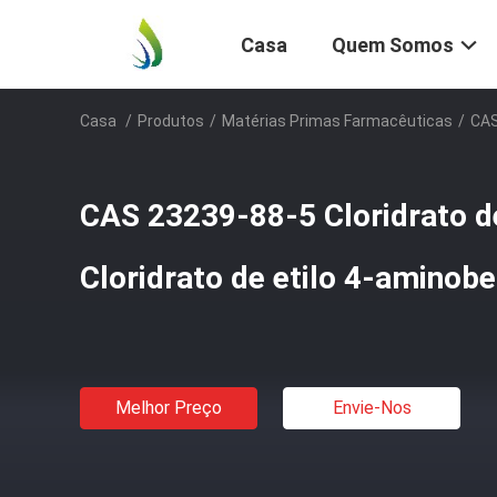
Casa
Quem Somos
Casa
/
Produtos
/
Matérias Primas Farmacêuticas
/
CAS
CAS 23239-88-5 Cloridrato d
Cloridrato de etilo 4-aminob
Melhor Preço
Envie-Nos