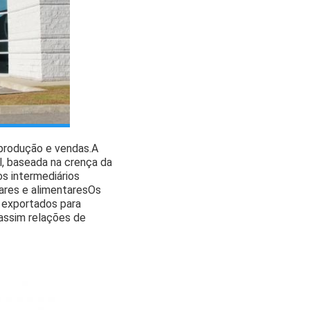
 produção e vendas.A
l, baseada na crença da
s intermediários
tares e alimentaresOs
 exportados para
 assim relações de