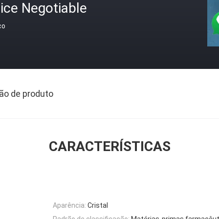
ice Negotiable
ço
ão de produto
CARACTERÍSTICAS
Aparência:
Cristal
Padrão de classificação:
Matérias-primas farmacêut