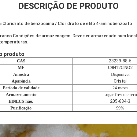
DESCRIÇÃO DE PRODUTO
 Cloridrato de benzocaína / Cloridrato de etilo 4-aminobenzoato
branco Condições de armazenagem: Deve ser armazenado num local 
 temperaturas.
o produto
23239-88-5
CAS
C9H12ClNO2
MF
Amostra
Disponível
Cristal
Aparência
Período de validade
24 meses
Armazenamento
Lugar fresco e seco
205-634-3
EINECS não.
Purificação
99%