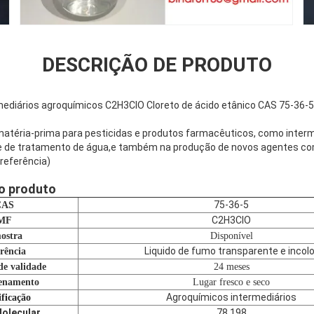
DESCRIÇÃO DE PRODUTO
rmediários agroquímicos C2H3ClO Cloreto de ácido etânico CAS 75-36-5
 matéria-prima para pesticidas e produtos farmacêuticos, como inter
nte de tratamento de água,e também na produção de novos agentes c
referência)
o produto
75-36-5
CAS
C2H3ClO
MF
ostra
Disponível
Liquido de fumo transparente e incolo
rência
de validade
24 meses
enamento
Lugar fresco e seco
Agroquímicos intermediários
ificação
olecular
78.198