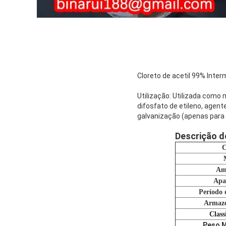
Cloreto de acetil 99% Inte
Utilização: Utilizada como
difosfato de etileno, age
galvanização (apenas para 
Descrição d
Am
Apa
Período 
Armaz
Class
Peso M