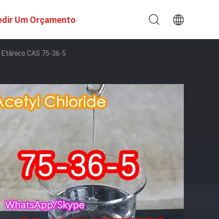
edir Um Orçamento
o Etânico CAS 75-36-5