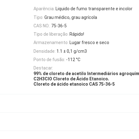
Aparência:
Liquido de fumo transparente e incolor
Tipo:
Grau médico, grau agrícola
CAS NO.:
75-36-5
Tipo de liberação:
Rápido!
Armazenamento:
Lugar fresco e seco
Densidade:
1.1 ± 0,1 g/cm3
Ponto de fusão:
-112 °C
Destacar:
99% de cloreto de acetilo Intermediários agroquí
,
C2H3ClO Cloreto de Ácido Etanoico
Cloreto de ácido etanoico CAS 75-36-5