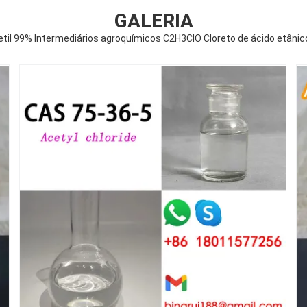
GALERIA
etil 99% Intermediários agroquímicos C2H3ClO Cloreto de ácido etâni