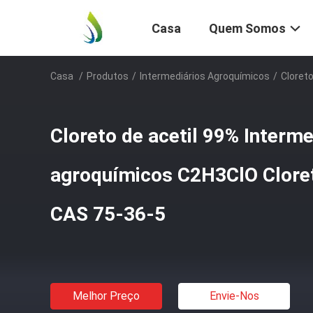
Casa
Quem Somos
Casa
/
Produtos
/
Intermediários Agroquímicos
/
Cloret
Cloreto de acetil 99% Interme
agroquímicos C2H3ClO Cloret
CAS 75-36-5
Melhor Preço
Envie-Nos