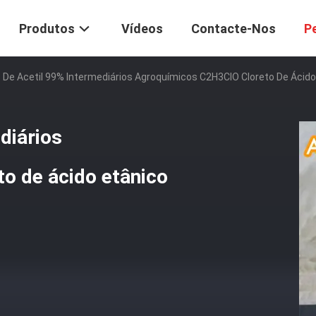
Produtos
Vídeos
Contacte-Nos
P
o De Acetil 99% Intermediários Agroquímicos C2H3ClO Cloreto De Ácid
diários
o de ácido etânico