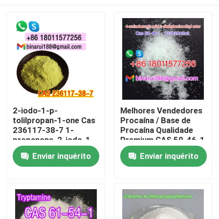
2-iodo-1-p-
Melhores Vendedores
tolilpropan-1-one Cas
Procaína / Base de
236117-38-7 1-
Procaína Qualidade
propanona, 2-iodo-1-
Premium CAS 59-46-1
((4-metilfenil) -
Para casa
Enviar inquérito
Enviar inquérito
Produtos
Vídeos