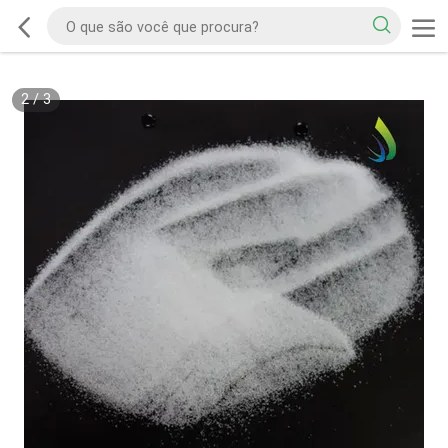
2
/
3