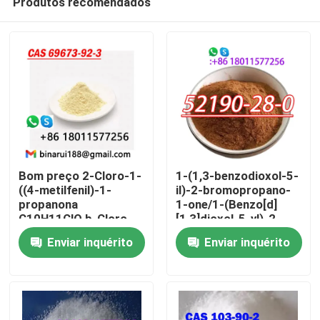
Produtos recomendados
Bom preço 2-Cloro-1-
1-(1,3-benzodioxol-5-
((4-metilfenil)-1-
il)-2-bromopropano-
propanona
1-one/1-(Benzo[d]
C10H11ClO b-Cloro-
[1,3]dioxol-5-yl)-2-
Para casa
4-metilpropiophenona
bromopropano-1-one
Enviar inquérito
Enviar inquérito
Cas 69673-92-3
CAS 52190-28-0
Produtos
Vídeos