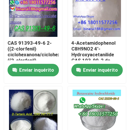
Sobre nós
Visita à fábrica
CAS 91393-49-6 2-
4-Acetamidophenol
((2-clorfenil)
C8H9NO2 4'-
Controle de qualidade
ciclohexanona/ciclohexanona,2-
Hydroxyacetanilide
((2-clorfenil)
CAS 103-90-2 de
qualidade superior
Enviar inquérito
Enviar inquérito
Solicite um orçamento
Matérias-primas químicas diárias
Matéria prima inorgánica dos produtos químicos
intermediários químicos finos