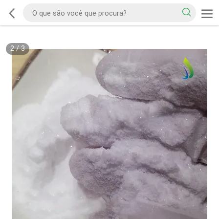
2
/
3