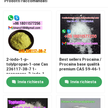
Prodotti raccomandati
2-iodo-1-p-
Best sellers Procaina /
tolylpropan-1-one Cas
Procaina base qualità
236117-38-7 1-
premium CAS 59-46-1
propanone, 2-iodo-1-
Casa.
((4-metilfenil) -
Invia richiesta
Invia richiesta
Prodotti
Video