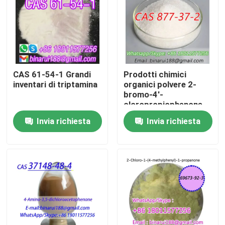
Su di noi
Visita alla fabbrica
CAS 61-54-1 Grandi
Prodotti chimici
inventari di triptamina
organici polvere 2-
Controllo della qualità
bromo-4'-
cloropropiophenone
Cas 877-37-2 2-
Invia richiesta
Invia richiesta
Chiedi un preventivo
bromo-1- ((4-
clorophenyl) propano-
1-one
Materie prime chimiche quotidiane
Materia prima dei prodotti chimici inorganici
mediatori chimici fini