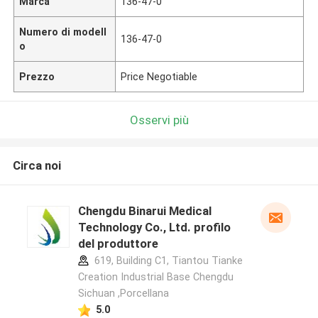
Marca
136-47-0
Numero di modell
136-47-0
o
Prezzo
Price Negotiable
Osservi più
Circa noi
Chengdu Binarui Medical
Technology Co., Ltd. profilo
del produttore
619, Building C1, Tiantou Tianke
Creation Industrial Base Chengdu
Sichuan ,Porcellana
5.0