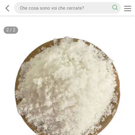
2
/
2