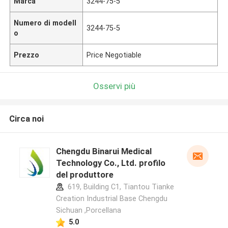
Marca
3244-75-5
Numero di modell
3244-75-5
o
Prezzo
Price Negotiable
Osservi più
Circa noi
Chengdu Binarui Medical
Technology Co., Ltd. profilo
del produttore
619, Building C1, Tiantou Tianke
Creation Industrial Base Chengdu
Sichuan ,Porcellana
5.0