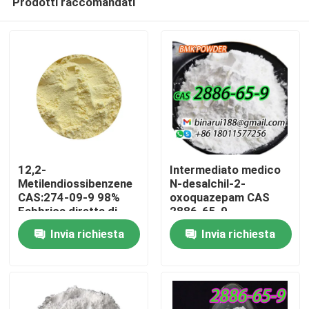
Prodotti raccomandati
12,2-
Intermediato medico
Metilendiossibenzene
N-desalchil-2-
CAS:274-09-9 98%
oxoquazepam CAS
Fabbrica diretta di
2886-65-9
Casa.
alta qualità
Descarbetotoxiloflazepat
Invia richiesta
Invia richiesta
Imballaggio a posto su
Un solido pulito in
richiesta
forma solida
Prodotti
Video