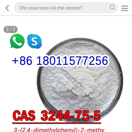
2
/
3