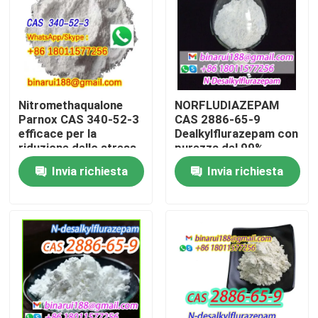
Su di noi
Visita alla fabbrica
Nitromethaqualone
NORFLUDIAZEPAM
Parnox CAS 340-52-3
CAS 2886-65-9
Controllo della qualità
efficace per la
Dealkylflurazepam con
riduzione dello stress
purezza del 99%
Invia richiesta
Invia richiesta
Chiedi un preventivo
Materie prime chimiche quotidiane
Materia prima dei prodotti chimici inorganici
mediatori chimici fini