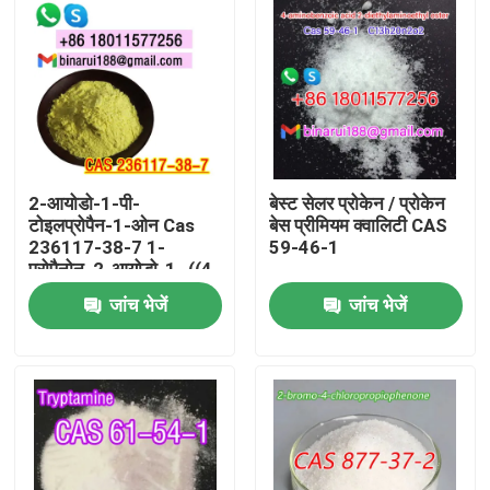
2-आयोडो-1-पी-
बेस्ट सेलर प्रोकेन / प्रोकेन
टोइलप्रोपैन-1-ओन Cas
बेस प्रीमियम क्वालिटी CAS
236117-38-7 1-
59-46-1
प्रोपैनोन, 2-आयोडो-1- ((4-
मेथिलफेनिल) -
जांच भेजें
जांच भेजें
घर
उत्पाद
वीडियो