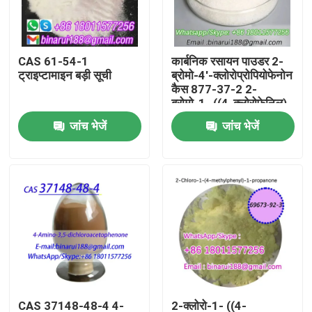
हमारे बारे में
CAS 61-54-1
कार्बनिक रसायन पाउडर 2-
ट्राइप्टामाइन बड़ी सूची
ब्रोमो-4'-क्लोरोप्रोपियोफेनोन
कारखाना भ्रमण
कैस 877-37-2 2-
ब्रोमो-1- ((4-क्लोरोफेनिल)
प्रोपेन-1-ओन
जांच भेजें
जांच भेजें
गुणवत्ता नियंत्रण
एक उद्धरण का अनुरोध करें
दैनिक रासायनिक कच्चे माल
अकार्बनिक रसायन कच्चा माल
ललित रासायनिक मध्यवर्ती
CAS 37148-48-4 4-
2-क्लोरो-1- ((4-