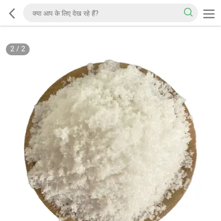
2
/
2