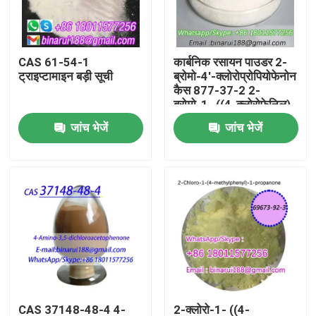
हमारे बारे में
CAS 61-54-1
कार्बनिक रसायन पाउडर 2-
ट्राइप्टामाइन बड़ी सूची
ब्रोमो-4'-क्लोरोप्रोपियोफेनोन
कारखाना भ्रमण
कैस 877-37-2 2-
ब्रोमो-1- ((4-क्लोरोफेनिल)
प्रोपेन-1-ओन
जांच भेजें
जांच भेजें
गुणवत्ता नियंत्रण
एक उद्धरण का अनुरोध करें
दैनिक रासायनिक कच्चे माल
अकार्बनिक रसायन कच्चा माल
ललित रासायनिक मध्यवर्ती
CAS 37148-48-4 4-
2-क्लोरो-1- ((4-