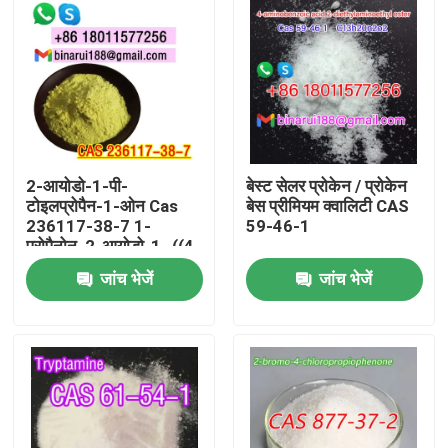
2-आयोडो-1-पी-
बेस्ट सेलर प्रोकेन / प्रोकेन
टोइलप्रोपैन-1-ओन Cas
बेस प्रीमियम क्वालिटी CAS
236117-38-7 1-
59-46-1
प्रोपैनोन, 2-आयोडो-1- ((4-
मेथिलफेनिल) -
जांच भेजें
जांच भेजें
घर
उत्पाद
वीडियो