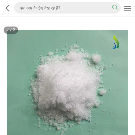
2
/
3